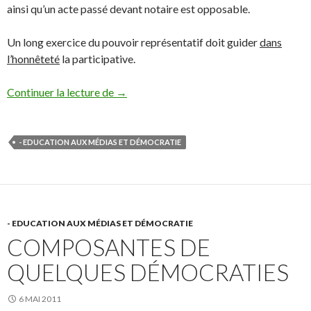
ainsi qu’un acte passé devant notaire est opposable.
Un long exercice du pouvoir représentatif doit guider
dans
l’honnêteté
la participative.
Comparaisons entre la démocratie représe
Continuer la lecture de
→
- EDUCATION AUX MÉDIAS ET DÉMOCRATIE
- EDUCATION AUX MÉDIAS ET DÉMOCRATIE
COMPOSANTES DE
QUELQUES DÉMOCRATIES
6 MAI 2011