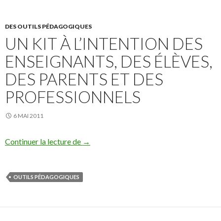
DES OUTILS PÉDAGOGIQUES
UN KIT À L’INTENTION DES
ENSEIGNANTS, DES ÉLÈVES,
DES PARENTS ET DES
PROFESSIONNELS
6 MAI 2011
un kit à l’intention des enseignants, des é
Continuer la lecture de
→
OUTILS PÉDAGOGIQUES