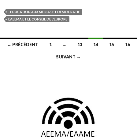
- EDUCATION AUX MÉDIAS ET DÉMOCRATIE
L'AEEMA ET LE CONSEIL DE L'EUROPE
Navigation
← PRÉCÉDENT
1
…
13
14
15
16
des
SUIVANT →
articles