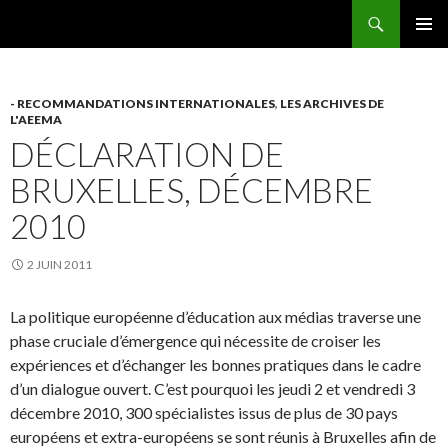
Recherche
AEEMA.NET
ALLER
MENU
AU
PRINCI
CONTENU
- RECOMMANDATIONS INTERNATIONALES
,
LES ARCHIVES DE
L'AEEMA
DÉCLARATION DE
BRUXELLES, DÉCEMBRE
2010
2 JUIN 2011
La politique européenne d’éducation aux médias traverse une
phase cruciale d’émergence qui nécessite de croiser les
expériences et d’échanger les bonnes pratiques dans le cadre
d’un dialogue ouvert. C’est pourquoi les jeudi 2 et vendredi 3
décembre 2010, 300 spécialistes issus de plus de 30 pays
européens et extra-européens se sont réunis à Bruxelles afin de