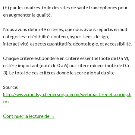
(b) par les maîtres-toile des sites de santé francophones pour
en augmenter la qualité.
Nous avons défini 49 critères, que nous avons répartis en huit
catégories : crédibilité, contenu, hyper-liens, design,
interactivité, aspects quantitatifs, déontologie, et accessibilité.
Chaque critère est pondéré en critère essentiel (noté de 0 à 9),
critère important (noté de 0 à 6) ou critère mineur (noté de 0 à
3). Le total de ces critères donne le score global du site.
Source:
http://www.medsyn.fr/perso/g.perrin/webmaster/netscoring.h
tm
La Trousse du Webmaster : évaluer la quali
Continuer la lecture de
→