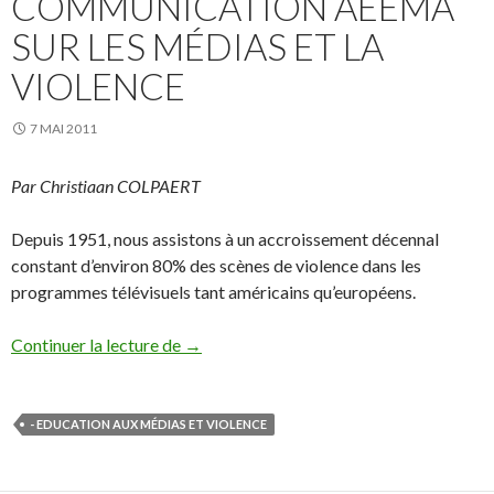
COMMUNICATION AEEMA
SUR LES MÉDIAS ET LA
VIOLENCE
7 MAI 2011
Par Christiaan COLPAERT
Depuis 1951, nous assistons à un accroissement décennal
constant d’environ 80% des scènes de violence dans les
programmes télévisuels tant américains qu’européens.
Communication AEEMA sur les médias et 
Continuer la lecture de
→
- EDUCATION AUX MÉDIAS ET VIOLENCE