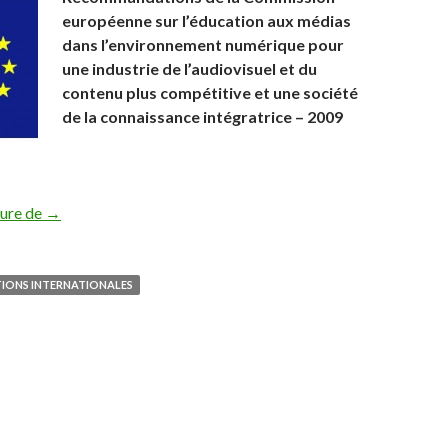
européenne sur l’éducation aux médias
dans l’environnement numérique pour
une industrie de l’audiovisuel et du
contenu plus compétitive et une société
de la connaissance intégratrice – 2009
La Commission Européenne sur l’éducation aux médias, 200
ture de
→
IONS INTERNATIONALES