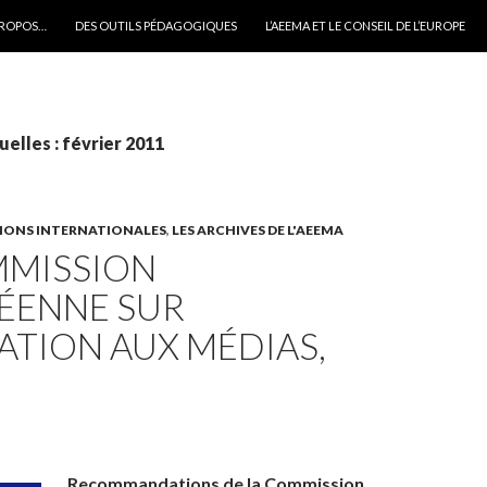
PROPOS…
DES OUTILS PÉDAGOGIQUES
L’AEEMA ET LE CONSEIL DE L’EUROPE
elles : février 2011
IONS INTERNATIONALES
,
LES ARCHIVES DE L'AEEMA
MMISSION
ÉENNE SUR
ATION AUX MÉDIAS,
Recommandations de la Commission