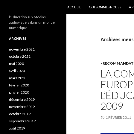
ALLER AU CONTENU
Recherche
AEEMA.NET
ACCUEIL
QUI SOMMES NOUS ?
A 
l'Education aux Médias
audiovisuels dans un monde
numérique
ARCHIVES
Archives mensu
novembre 2021
octobre 2021
- RECOMMANDAT
mai 2020
LA CO
avril 2020
mars 2020
EUROP
février 2020
L’ÉDUC
janvier 2020
décembre 2019
2009
novembre 2019
octobre 2019
1 FÉVRIER 2011
septembre 2019
août 2019