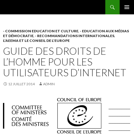
Recherche
AEEMA.NET
ALLER
MENU
AU
PRINCI
CONTENU
- COMMISSION EDUCATION ET CULTURE
,
- EDUCATION AUX MÉDIAS
ET DÉMOCRATIE
,
- RECOMMANDATIONS INTERNATIONALES
,
L'AEEMA ET LE CONSEIL DE L'EUROPE
GUIDE DES DROITS DE
L’HOMME POUR LES
UTILISATEURS D’INTERNET
12 JUILLET 2014
ADMIN
____________
____________
____________
____________