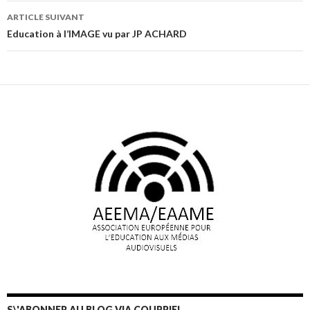
articles
ARTICLE SUIVANT
Education à l’IMAGE vu par JP ACHARD
S\'ABONNER AU BLOG VIA COURRIEL