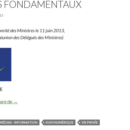
S FONDAMENTAUX
13
omité des Ministres le 11 juin 2013,
réunion des Délégués des Ministres)
Déclaration du Comité des Ministres sur les risques présent
ture de
→
MÉDIAS - INFORMATION
SUIVI NUMÉRIQUE
VIE PRIVÉE