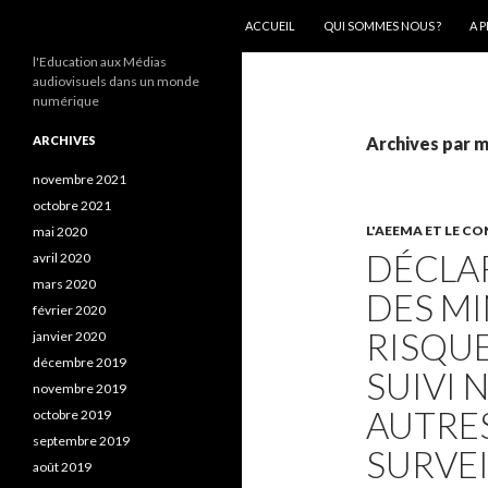
ALLER AU CONTENU
Recherche
AEEMA.NET
ACCUEIL
QUI SOMMES NOUS ?
A 
l'Education aux Médias
audiovisuels dans un monde
numérique
ARCHIVES
Archives par m
novembre 2021
octobre 2021
L'AEEMA ET LE CO
mai 2020
DÉCLA
avril 2020
mars 2020
DES MI
février 2020
RISQUE
janvier 2020
décembre 2019
SUIVI 
novembre 2019
AUTRE
octobre 2019
septembre 2019
SURVEI
août 2019