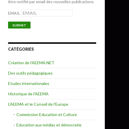
être notifié par email des nouvelles publications.
EMAIL
CATÉGORIES
Création de l'AEEMA.NET
Des outils pédagogiques
Etudes internationales
Historique de l'AEEMA
és par le suivi numérique et les autres technologies de surveillanc
L'AEEMA et le Conseil de l'Europe
– Commission Education et Culture
– Education aux médias et démocratie