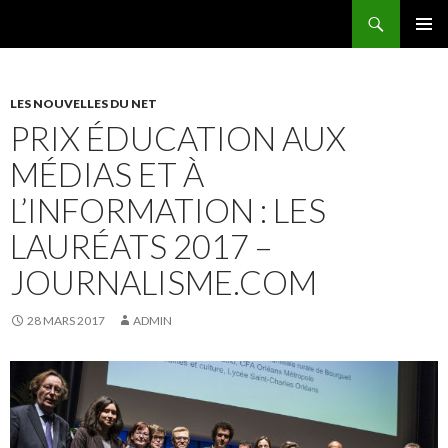
Recherche
AEEMA.NET
ALLER
MENU
AU
PRINCI
CONTENU
LES NOUVELLES DU NET
PRIX ÉDUCATION AUX
MÉDIAS ET À
L’INFORMATION : LES
LAURÉATS 2017 –
JOURNALISME.COM
28 MARS 2017
ADMIN