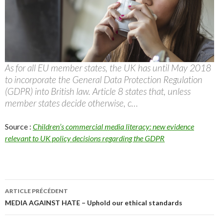
As for all EU member states, the UK has until May 2018
to incorporate the General Data Protection Regulation
(GDPR) into British law. Article 8 states that, unless
member states decide otherwise, c…
Source :
Children’s commercial media literacy: new evidence
relevant to UK policy decisions regarding the GDPR
Navigation
ARTICLE PRÉCÉDENT
des
MEDIA AGAINST HATE – Uphold our ethical standards