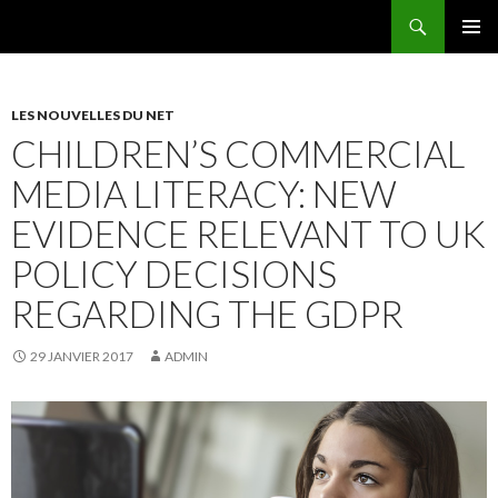
Recherche
AEEMA.NET
ALLER
MENU
AU
PRINCI
CONTENU
LES NOUVELLES DU NET
CHILDREN’S COMMERCIAL
MEDIA LITERACY: NEW
EVIDENCE RELEVANT TO UK
POLICY DECISIONS
REGARDING THE GDPR
29 JANVIER 2017
ADMIN