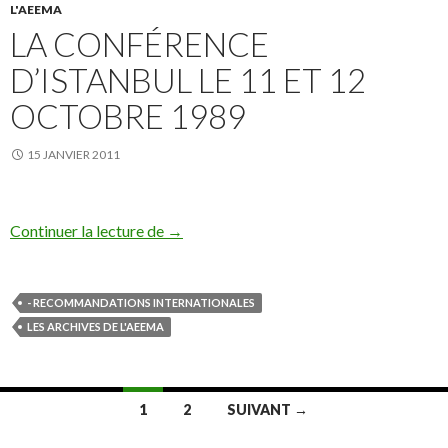
L'AEEMA
LA CONFÉRENCE
D’ISTANBUL LE 11 ET 12
OCTOBRE 1989
15 JANVIER 2011
La Conférence d’Istanbul le 11 et 12 oct
Continuer la lecture de
→
- RECOMMANDATIONS INTERNATIONALES
LES ARCHIVES DE L'AEEMA
Navigation
1
2
SUIVANT →
des