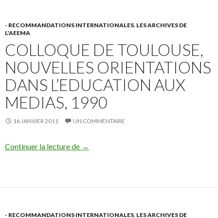
- RECOMMANDATIONS INTERNATIONALES
,
LES ARCHIVES DE
L'AEEMA
COLLOQUE DE TOULOUSE,
NOUVELLES ORIENTATIONS
DANS L’EDUCATION AUX
MEDIAS, 1990
16 JANVIER 2011
UN COMMENTAIRE
Colloque de Toulouse, nouvelles orientati
Continuer la lecture de
→
- RECOMMANDATIONS INTERNATIONALES
,
LES ARCHIVES DE