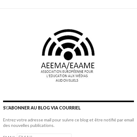
articles
S\'ABONNER AU BLOG VIA COURRIEL
Entrez votre adresse mail pour suivre ce blog et être notifié par email
des nouvelles publications.