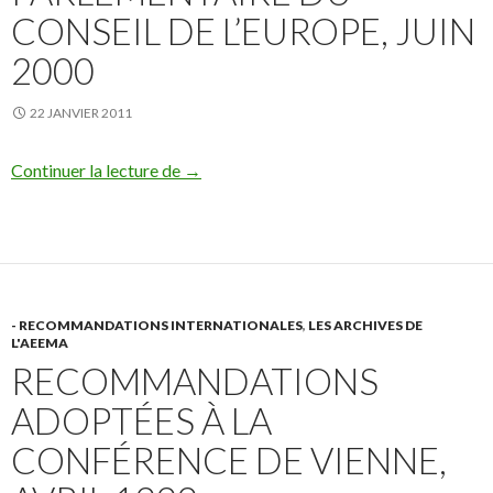
CONSEIL DE L’EUROPE, JUIN
2000
22 JANVIER 2011
Rapport de la Commission de la culture et
Continuer la lecture de
→
- RECOMMANDATIONS INTERNATIONALES
,
LES ARCHIVES DE
L'AEEMA
RECOMMANDATIONS
ADOPTÉES À LA
CONFÉRENCE DE VIENNE,