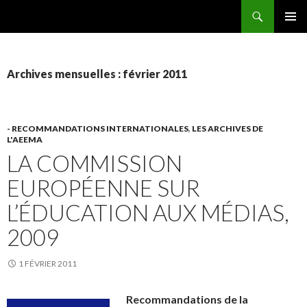
Recherche
AEEMA.NET
ALLER
MENU
AU
PRINCI
CONTENU
Archives mensuelles : février 2011
- RECOMMANDATIONS INTERNATIONALES
,
LES ARCHIVES DE
L'AEEMA
LA COMMISSION
EUROPÉENNE SUR
L’ÉDUCATION AUX MÉDIAS,
2009
1 FÉVRIER 2011
Recommandations de la