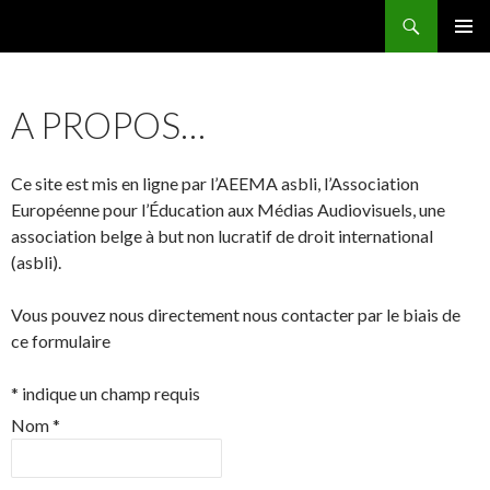
Recherche
AEEMA.NET
ALLER
MENU
AU
PRINCI
CONTENU
A PROPOS…
Ce site est mis en ligne par l’AEEMA asbli, l’Association
Européenne pour l’Éducation aux Médias Audiovisuels, une
association belge à but non lucratif de droit international
(asbli).
Vous pouvez nous directement nous contacter par le biais de
ce formulaire
*
indique un champ requis
Nom
*