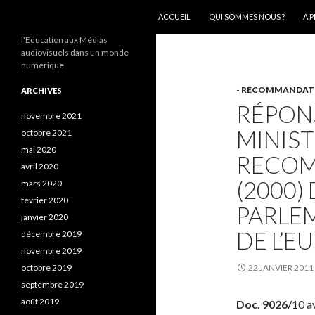
ALLER AU CONTENU
Recherche
AEEMA.NET
ACCUEIL
QUI SOMMES NOUS ?
A 
l'Education aux Médias
audiovisuels dans un monde
numérique
- RECOMMANDAT
ARCHIVES
RÉPON
novembre 2021
MINIST
octobre 2021
mai 2020
RECOM
avril 2020
(2000)
mars 2020
février 2020
PARLE
janvier 2020
DE L’E
décembre 2019
novembre 2019
octobre 2019
22 JANVIER 2011
septembre 2019
août 2019
Doc. 9026/
10 a