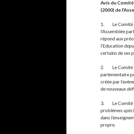
Avis du Comité
(2000) de l’As
1. Le Comité de
l’Assemblée parl
répond aux préo
l’Education depu
certains de ses p
2. Le Comité de
parlementaire pou
créée par l’avène
de nouveaux défis
3. Le Comité de
problèmes spécif
dans l’enseigne
propre.