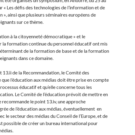
ont été organisés un symposium, en Andorre, du 25 au
r « Les défis des technologies de l’information et de
 », ainsi que plusieurs séminaires européens de
ignants sur ce thème.
ation à la citoyenneté démocratique » et le
la formation continue du personnel éducatif ont mis
 déterminant de la formation de base et de la formation
seignants dans ce domaine.
t 13.ii de la Recommandation, le Comité des
 que l’éducation aux médias doit être prise en compte
processus éducatif et qu’elle concerne tous les
ucation. Le Comité de l’éducation prévoit de mettre en
 recommande le point 13.iv, une approche
grée de l’éducation aux médias, éventuellement en
ec le secteur des médias du Conseil de l’Europe, et de
est possible de créer un bureau international pour
médias.