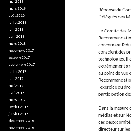
mai 2019
mars 2019
Réponse du Comi
août 2018
Délégués des Min
juillet 2018
juin 2018
Le Comité des M
avril 2018
Recommandation
mars 2018
concernant l’édu
novembre 2017
conscient des pro
octobre 2017
technologies. Il
septembre 2017
extrêmement grav
juillet 2017
au point de vue 
juin 2017
Recommandation 
mai 2017
l’exercice du dro
avril 2017
participation de
mars 2017
février 2017
Dans la mesure 
janvier 2017
médias et sur l’é
décembre 2016
ces deux comités
novembre 2016
directeur sur le