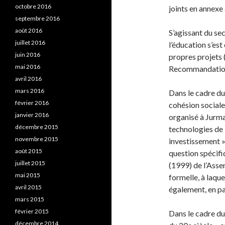
octobre 2016
joints en annexe
septembre 2016
août 2016
S’agissant du se
juillet 2016
l’éducation s’est
juin 2016
propres projets 
mai 2016
Recommandatio
avril 2016
mars 2016
Dans le cadre du 
février 2016
cohésion sociale
janvier 2016
organisé à Jurmal
décembre 2015
technologies de l
novembre 2015
investissement »
août 2015
question spécif
juillet 2015
(1999) de l’Ass
mai 2015
formelle, à laqu
avril 2015
également, en par
mars 2015
février 2015
Dans le cadre du
décembre 2014