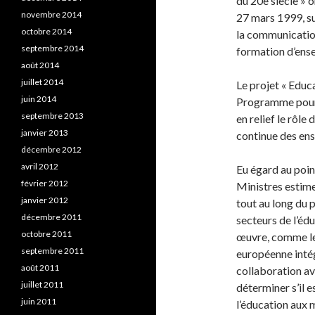
du 20e siècle » 
novembre 2014
27 mars 1999, su
octobre 2014
la communication
septembre 2014
formation d’ense
août 2014
juillet 2014
Le projet « Educ
juin 2014
Programme pour 
septembre 2013
en relief le rôle
janvier 2013
continue des en
décembre 2012
avril 2012
Eu égard au poin
février 2012
Ministres estime
janvier 2012
tout au long du 
décembre 2011
secteurs de l’éd
octobre 2011
œuvre, comme le
septembre 2011
européenne inté
août 2011
collaboration av
juillet 2011
déterminer s’il 
juin 2011
l’éducation aux 