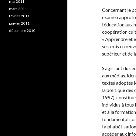
mai 2011
mars 2011
Concernant le poi
février 2011
examen approfon
janvier 2011
l’éducation aux 
décembre 2010
coopération cult
« Apprendre et e
sera mis en œuv
supérieur et de l
S’agissant du se
aux médias, iden
textes adoptés l
la politique de
1997), constitue
individus à tous
et à la formatio
fondamental comp
l’alphabétisation
accéder aux info