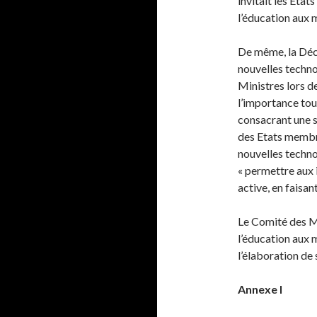
invitait les Eta
l’éducation aux 
De même, la Décl
nouvelles techno
Ministres lors d
l’importance tou
consacrant une 
des Etats membre
nouvelles technol
« permettre aux 
active, en faisan
Le Comité des Mi
l’éducation aux 
l’élaboration de
Annexe I