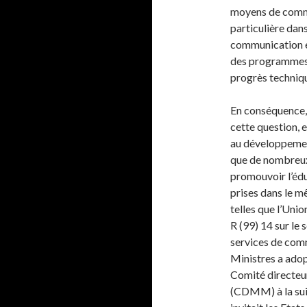
moyens de commu
particulière dan
communication et
des programmes 
progrès techniqu
En conséquence, 
cette question, eu
au développemen
que de nombreux
promouvoir l’édu
prises dans le m
telles que l’Un
R (99) 14 sur le
services de comm
Ministres a adop
Comité directeu
(CDMM) à la suit