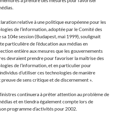
ts membres à prendre des mesures pour favoriser
médias.
aration relative à une politique européenne pour les
logies de l’information, adoptée par le Comité des
e sa 104e session (Budapest, mai 1999), soulignait
te particulière de l’éducation aux médias en
section entière aux mesures que les gouvernements
s devraient prendre pour favoriser la maîtrise des
ogies de l’information, et en particulier pour
individus d’utiliser ces technologies de manière
t preuve de sens critique et de discernement ».
nistres continuera à prêter attention au problème de
médias et en tiendra également compte lors de
 son programme d’activités pour 2002.