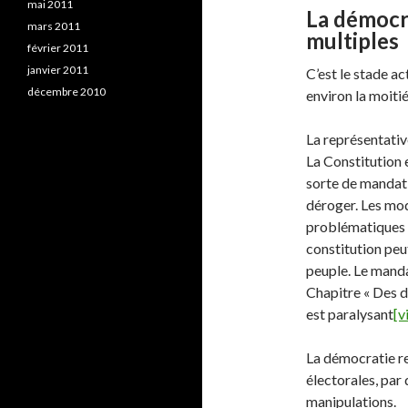
mai 2011
La démocra
mars 2011
multiples
février 2011
janvier 2011
C’est le stade a
décembre 2010
environ la moitié
La représentativ
La Constitution e
sorte de mandat 
déroger. Les modi
problématiques e
constitution peu
peuple. Le manda
Chapitre « Des d
est paralysant
[v
La démocratie re
électorales, par 
manipulations.