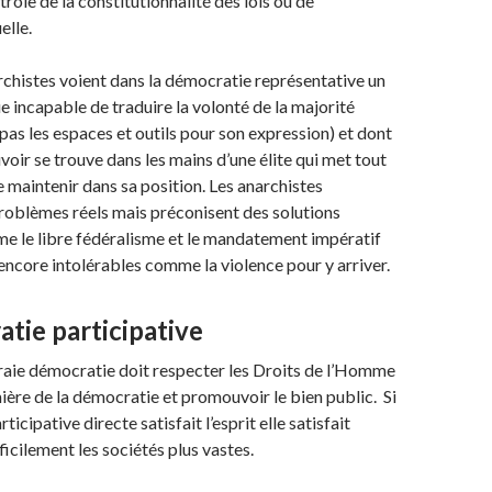
rôle de la constitutionnalité des lois ou de
elle.
archistes voient dans la démocratie représentative un
e incapable de traduire la volonté de la majorité
pas les espaces et outils pour son expression) et dont
voir se trouve dans les mains d’une élite qui met tout
 maintenir dans sa position. Les anarchistes
roblèmes réels mais préconisent des solutions
e le libre fédéralisme et le mandatement impératif
encore intolérables comme la violence pour y arriver.
tie participative
 vraie démocratie doit respecter les Droits de l’Homme
ère de la démocratie et promouvoir le bien public. Si
ticipative directe satisfait l’esprit elle satisfait
ficilement les sociétés plus vastes.