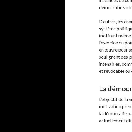
instances de cont
démocratie virtu
D’autres, les an
système politiqu
(n’offrant même 
l’exercice du pou
en œuvre pour se
soulignent des p
intenables, comm
et révocable ou 
La démocra
L’objectif de la
motivation premi
la démocratie par
actuellement dif