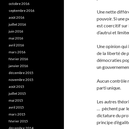
octobre 2016
septembre 2016
Une nette différe
août 2016
pouvoir. Si une p
juillet 2016
est coercitif sur 
juin 2016
d’autrui et limi
mai 2016
avril 2016
Une opinion qui
mars 2016
de la liberté de 
février 2016
démocraties popu
janvier 2016
un gouvernement 
décembre 2015
novembre 2015
Aucun contrôle n
août 2015
parti unique.
juillet 2015
mai 2015
Les autres théor
avril 2015
… pèchent par le
mars 2015
dictature du prol
février 2015
principe d’égali
décembre 2014