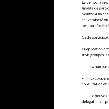
La démocratie pa
finalité de parti
montrent un chem
souveraineté du 
n’est pas facile n
Cette participat
L’implication ci
trois groupes le
– La non partic
– La coopératio
consultation et l
– Le pouvoir ef
délégation de po