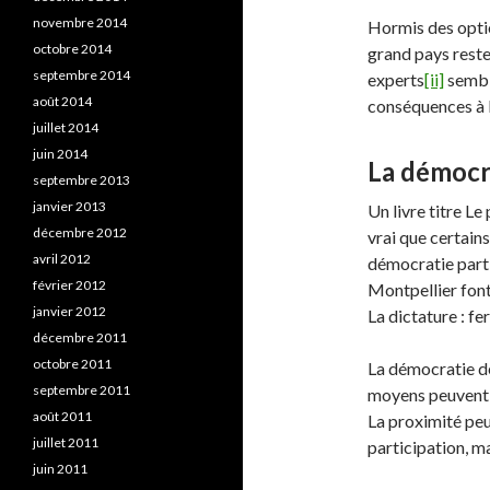
novembre 2014
Hormis des optio
octobre 2014
grand pays reste 
septembre 2014
experts
[ii]
semble
août 2014
conséquences à 
juillet 2014
juin 2014
La démocr
septembre 2013
janvier 2013
Un livre titre L
décembre 2012
vrai que certains
avril 2012
démocratie parti
février 2012
Montpellier font
janvier 2012
La dictature : fe
décembre 2011
octobre 2011
La démocratie de
septembre 2011
moyens peuvent ê
août 2011
La proximité peut
juillet 2011
participation, m
juin 2011