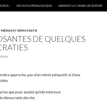
PROPOS…
DES OUTILS PÉDAGOGIQUES
L’AEEMA ET LE CONSEIL DE L’EUROPE
 MÉDIAS ET DÉMOCRATIE
SANTES DE QUELQUES
RATIES
ADMIN
remière approche, pas d’un relevé exhaustif, ni d’une
lète.
reprise que pour autant qu’elle intéresse
a démocratie décrite.