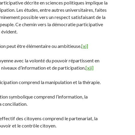
rticipative décrite en sciences politiques implique la
cipation. Les études, entre autres universitaires, faites
inement possible vers un respect satisfaisant de la
peuple. Ce chemin vers la démocratie participative
i évident.
ion peut être élémentaire ou ambitieuse.
[xi]
toyenne avec la volonté du pouvoir répartissent en
s niveaux d’information et de participation.
[xii]
ipation comprend la manipulation et la thérapie.
n symbolique comprend l’information, la
a conciliation.
fectif des citoyens comprend le partenariat, la
uvoir et le contrôle citoyen.