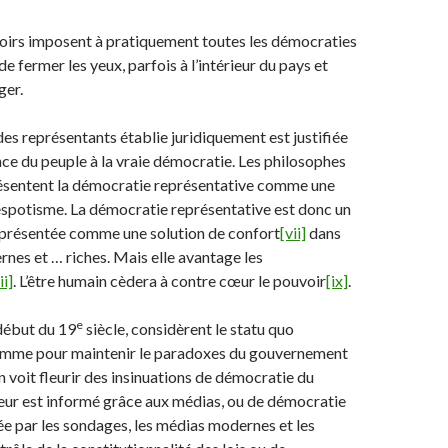
oirs imposent à pratiquement toutes les démocraties
e fermer les yeux, parfois à l’intérieur du pays et
ger.
s représentants établie juridiquement est justifiée
ce du peuple à la vraie démocratie. Les philosophes
ésentent la démocratie représentative comme une
espotisme. La démocratie représentative est donc un
is présentée comme une solution de confort
[vii]
dans
rnes et … riches. Mais elle avantage les
ii]
. L’être humain cèdera à contre cœur le pouvoir
[ix]
.
e
 début du 19
siècle, considèrent le statu quo
omme pour maintenir le paradoxes du gouvernement
on voit fleurir des insinuations de démocratie du
cteur est informé grâce aux médias, ou de démocratie
e par les sondages, les médias modernes et les