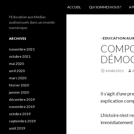
ALLER AU CONTENU
Recherche
AEEMA.NET
ACCUEIL
QUI SOMMES NOUS ?
A 
l'Education aux Médias
audiovisuels dans un monde
numérique
- EDUCATION AUX
ARCHIVES
COMPO
novembre 2021
DÉMOC
octobre 2021
mai 2020
avril 2020
6 MAI 2011
mars 2020
février 2020
janvier 2020
Il s’agit d’une p
décembre 2019
explication comp
novembre 2019
octobre 2019
L’histoire n’est 
septembre 2019
immédiatement l
août 2019