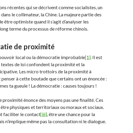
ns récentes qui se décrivent comme socialistes, un
dans le collimateur, la Chine. La majeure partie des
 être optimiste quand il s’agit d’analyser les
long terme du processus de réforme chinois.
atie de proximité
e pouvoir local ou la démocratie improbable
[1]
. Il est
 textes de loi confondent la proximité et la
cipative. Les micro trottoirs de la proximité à
 penser à cette boutade que certains ont un énoncée :
rmes ta gueule ! La démocratie : causes toujours !
 proximité énonce des moyens pas une finalité. Ces
tre physiques et territoriaux ou moraux et sociaux.
 faciliter le contact
[iii]
, être une chance pour la
ais n’implique même pas la consultation ni le dialogue.