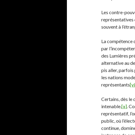
Les contre-pouv
représentatives d
souvent à l’étran
La compétence de
par l’incompéten
des Lumières pr
alternative au d
pis aller, parfo
les nations mode
représentants
[vi
Certains, dès le
intenable.
[x]
. C
représentatif, l’
public, où l’éle
continue, dominé