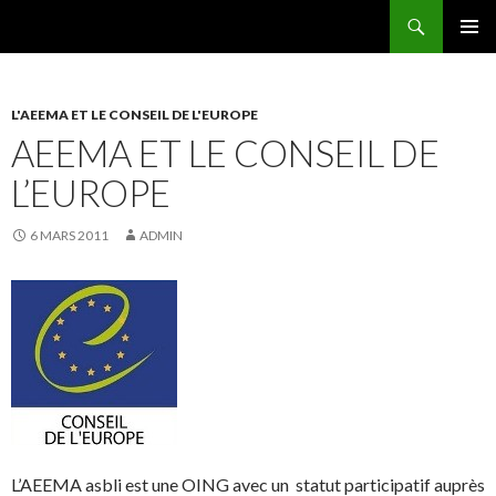
Recherche
AEEMA.NET
ALLER
MENU
AU
PRINCI
CONTENU
L'AEEMA ET LE CONSEIL DE L'EUROPE
AEEMA ET LE CONSEIL DE
L’EUROPE
6 MARS 2011
ADMIN
L’AEEMA asbli est une OING avec un statut participatif auprès