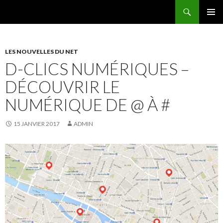
Recherche
AEEMA.NET
ALLER
MENU
AU
PRINCI
CONTENU
LES NOUVELLES DU NET
D-CLICS NUMÉRIQUES –
DÉCOUVRIR LE
NUMÉRIQUE DE @ À #
15 JANVIER 2017
ADMIN