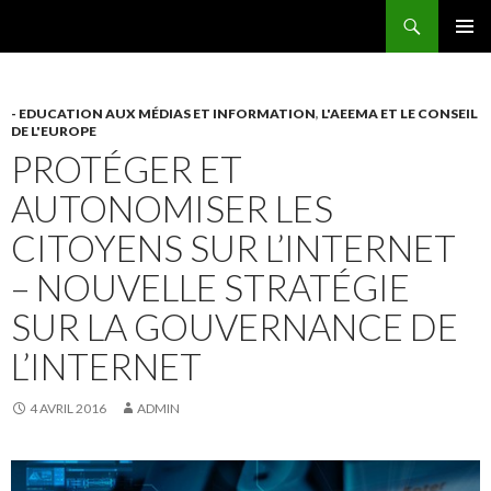
Recherche
AEEMA.NET
ALLER
MENU
AU
PRINCI
CONTENU
- EDUCATION AUX MÉDIAS ET INFORMATION
,
L'AEEMA ET LE CONSEIL
DE L'EUROPE
PROTÉGER ET
AUTONOMISER LES
CITOYENS SUR L’INTERNET
– NOUVELLE STRATÉGIE
SUR LA GOUVERNANCE DE
L’INTERNET
4 AVRIL 2016
ADMIN