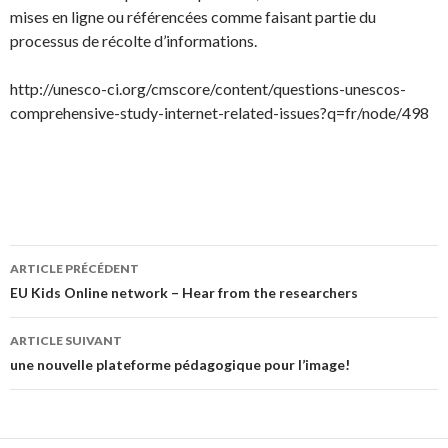
mises en ligne ou référencées comme faisant partie du
processus de récolte d’informations.
http://unesco-ci.org/cmscore/content/questions-unescos-
comprehensive-study-internet-related-issues?q=fr/node/498
Navigation
ARTICLE PRÉCÉDENT
des
EU Kids Online network – Hear from the researchers
articles
ARTICLE SUIVANT
une nouvelle plateforme pédagogique pour l’image!