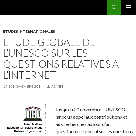
Recherche
AEEMA.NET
ALLER
MENU
AU
PRINCI
CONTENU
ETUDES INTERNATIONALES
ETUDE GLOBALE DE
L’UNESCO SUR LES
QUESTIONS RELATIVES A
L’INTERNET
19 NOVEMBRE 2014
ADMIN
Jusqu’au 30 novembre, l’UNESCO
lance un appel aux contributions et
aux recherches autour d’un
questionnaire global sur les questions