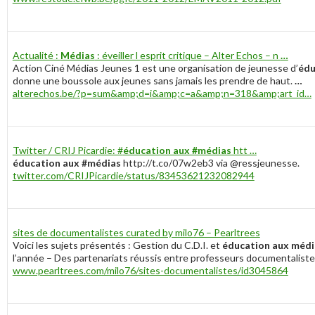
Actualité :
Médias
: éveiller l esprit critique – Alter Echos – n
…
Action Ciné Médias Jeunes 1 est une organisation de jeunesse d’
édu
donne une boussole aux jeunes sans jamais les prendre de haut.
…
alterechos.be/?p=sum&amp;d=i&amp;c=a&amp;n=318&amp;art_id…
Twitter / CRIJ Picardie: #
éducation aux #médias
htt …
éducation aux #médias
http://t.co/07w2eb3 via @ressjeunesse.
twitter.com/CRIJPicardie/status/83453621232082944
sites de documentalistes curated by milo76 – Pearltrees
Voici les sujets présentés : Gestion du C.D.I. et
éducation aux médi
l’année – Des partenariats réussis entre professeurs documentalist
www.pearltrees.com/milo76/sites-documentalistes/id3045864