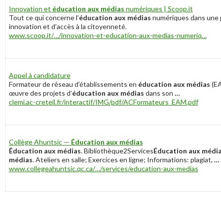
Innovation et
éducation aux médias
numériques | Scoop.it
Tout ce qui concerne l’
éducation aux médias
numériques dans une p
innovation et d’accès à la citoyenneté.
www.scoop.it/…/innovation-et-education-aux-medias-numeriq…
Appel à candidature
Formateur de réseau d’établissements en
éducation aux médias
(E
œuvre des projets d’
éducation aux médias
dans son
…
clemi.ac-creteil.fr/interactif/IMG/pdf/ACFormateurs_EAM.pdf
Collège Ahuntsic —
Éducation aux médias
Éducation aux médias
. Bibliothèque2Services
Éducation aux médi
médias
. Ateliers en salle; Exercices en ligne; Informations: plagiat,
…
www.collegeahuntsic.qc.ca/…/services/education-aux-medias