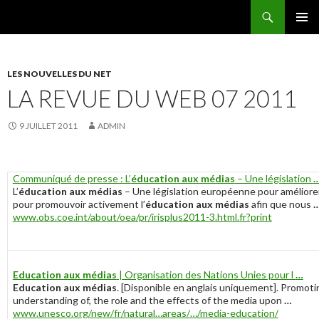
Recherche
AEEMA.NET
ALLER
MENU
AU
PRINCI
CONTENU
LES NOUVELLES DU NET
LA REVUE DU WEB 07 2011
9 JUILLET 2011
ADMIN
Communiqué de presse : L’
éducation aux médias
– Une législation
L’
éducation aux médias
– Une législation européenne pour améliore
pour promouvoir activement l’
éducation aux médias
afin que nous
www.obs.coe.int/about/oea/pr/irisplus2011-3.html.fr?print
Education aux médias
| Organisation des Nations Unies pour l
…
Education aux médias
.
[Disponible en anglais uniquement]. Promotin
understanding of, the role and the effects of the media upon
…
www.unesco.org/new/fr/natural…areas/…/media-education/