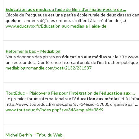
Education aux medias
à l’aide de films d’animation-école de
…
L’école de Pecqueuse est une petite école rurale de deux classes da
quelques années déjà, les enfants s’initient à la création de (…)
www.educavox.fr/Education-aux-medias-a-l-aide-de
Réformer le bac – Mediablog
Nous donnons des pistes en
éducation aux médias
sur le site www
un secteur de la Conférence intercantonale de l’instruction publique
mediablog.romandie.com/post/2132/231537
ToutEduc – Plaidoyer à Fès pour l’intégration de l’
éducation aux
…
Le premier forum international sur l’
éducation aux médias
et à l’info
http://www.touteduc.fr/index.php?sv=34&aid=3783), organisé par
…
www.touteduc.fr/index.php?sv=34&amp;aid=3869
Michel Berhin – Tribu du Web