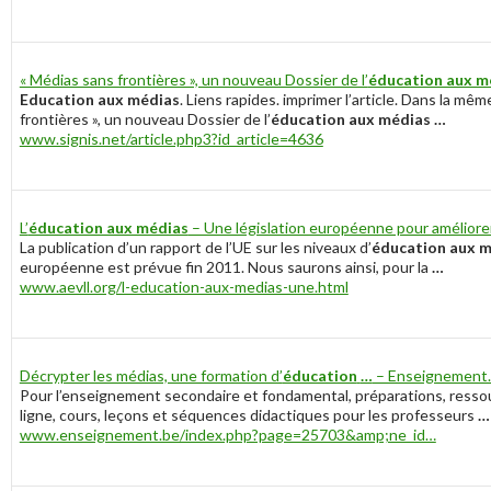
« Médias sans frontières », un nouveau Dossier de l’
éducation aux m
Education aux médias
. Liens rapides. imprimer l’article. Dans la mê
frontières », un nouveau Dossier de l’
éducation aux médias
…
www.signis.net/article.php3?id_article=4636
L’
éducation aux médias
– Une législation européenne pour amélior
La publication d’un rapport de l’UE sur les niveaux d’
éducation aux 
européenne est prévue fin 2011. Nous saurons ainsi, pour la
…
www.aevll.org/l-education-aux-medias-une.html
Décrypter les médias, une formation d’
éducation
…
– Enseignement
Pour l’enseignement secondaire et fondamental, préparations, ress
ligne, cours, leçons et séquences didactiques pour les professeurs
…
www.enseignement.be/index.php?page=25703&amp;ne_id…