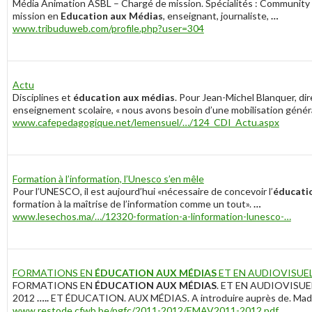
Média Animation ASBL – Chargé de mission. Spécialités : Communit
mission en
Education aux Médias
, enseignant, journaliste,
…
www.tribuduweb.com/profile.php?user=304
Actu
Disciplines et
éducation aux médias
. Pour Jean-Michel Blanquer, dir
enseignement scolaire, « nous avons besoin d’une mobilisation géné
www.cafepedagogique.net/lemensuel/…/124_CDI_Actu.aspx
Formation à l’information, l’Unesco s’en mêle
Pour l’UNESCO, il est aujourd’hui «nécessaire de concevoir l’
éducati
formation à la maîtrise de l’information comme un tout».
…
www.lesechos.ma/…/12320-formation-a-linformation-lunesco-…
FORMATIONS EN
ÉDUCATION AUX MÉDIAS
ET EN AUDIOVISUE
FORMATIONS EN
ÉDUCATION AUX MÉDIAS
. ET EN AUDIOVISUEL
2012
…..
ET ÉDUCATION. AUX MÉDIAS. A introduire auprès de.
Mad
www.restode.cfwb.be/pgfc/2011-2012/EMAV2011-2012.pdf